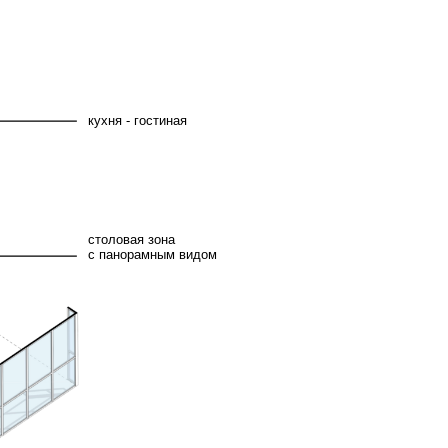
ня - гостиная
оловая зона
панорамным видом