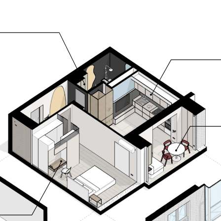
кух
ст
с 