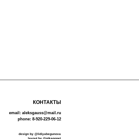
КОНТАКТЫ
sgauss@mail.ru
8-920-229-06-12
y @lidiyabegunova
out by @nikagonet