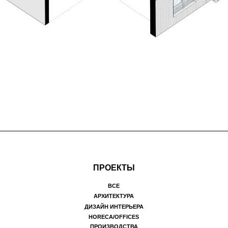
ПРОЕКТЫ
email: alek
ВСЕ
phone: 
АРХИТЕКТУРА
ДИЗАЙН ИНТЕРЬЕРА
HORECA/OFFICES
design b
ПРОИЗВОДСТВА
lay
А
АНТОН ЛЕТЯК