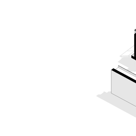
прачечная в санузле
(увеличение узла в рамках
законодательства)